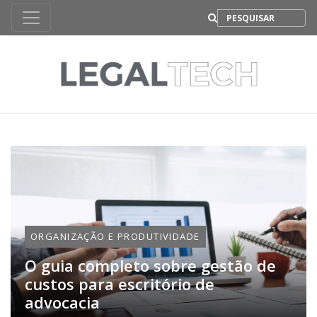
B
ORGANIZAÇÃO E PRODUTIVIDADE
O guia completo sobre gestão de
custos para escritório de
advocacia