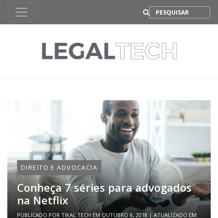
B
DIREITO E ADVOCACIA
Conheça 7 séries para advogados
na Netflix
PUBLICADO POR
TIKAL TECH
EM
OUTUBRO 8, 2018
| ATUALIZADO EM