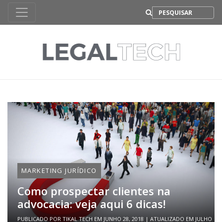
B
MARKETING JURÍDICO
Como prospectar clientes na
advocacia: veja aqui 6 dicas!
PUBLICADO POR
TIKAL TECH
EM
JUNHO 28, 2018
| ATUALIZADO EM
JULHO