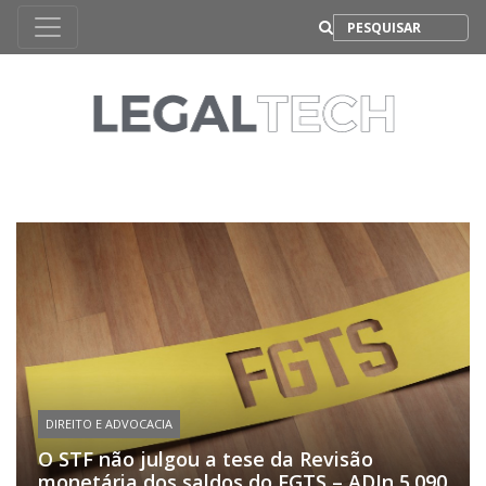
B
DIREITO E ADVOCACIA
O STF não julgou a tese da Revisão
monetária dos saldos do FGTS – ADIn 5.090