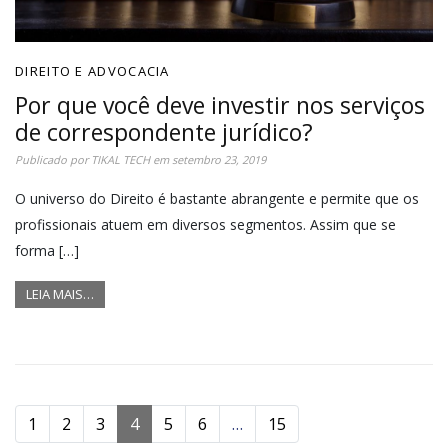
DIREITO E ADVOCACIA
Por que você deve investir nos serviços
de correspondente jurídico?
Publicado por
TIKAL TECH
em
setembro 23, 2019
O universo do Direito é bastante abrangente e permite que os
profissionais atuem em diversos segmentos. Assim que se
forma […]
LEIA MAIS…
1
2
3
4
5
6
…
15