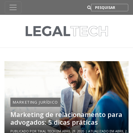
B
MARKETING JURÍDICO
Marketing de relacionamento para
advogados: 5 dicas práticas
PUBLICADO POR
TIKAL TECH
EM
ABRIL 28, 2020
| ATUALIZADO EM
ABRIL 2,