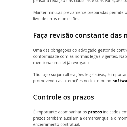
pensar a redação das cláusulas e suas variações pa
Manter minutas previamente preparadas permite 
livre de erros e omissões.
Faça revisão constante das
Uma das obrigações do advogado gestor de contra
conformidade com as normas legais vigentes. Não
menciona uma lei já revogada.
Tão logo surjam alterações legislativas, é importan
promovendo as alterações no texto ou no
softwa
Controle os prazos
É importante acompanhar os
prazos
indicados em
prazos também auxiliam a demarcar qual é o mom
encerramento contratual.