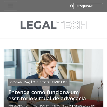
B
ORGANIZAÇÃO E PRODUTIVIDADE
Entenda como funciona um
escritório virtual de advocacia
PUBLICADO POR
TIKAL TECH
EM
JANEIRO 14, 2019
| ATUALIZADO EM